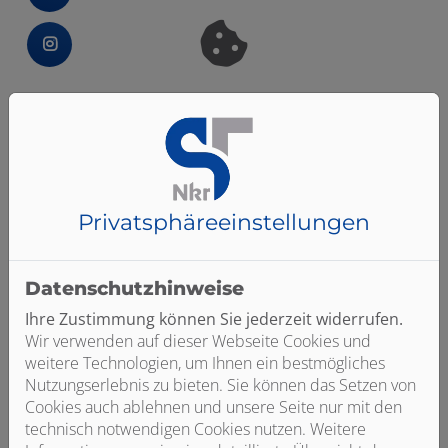
Bitte das
Cookie-Consent-Tool öffnen
, um die für
dieses Element notwendigen Cookies zu akzeptieren.
Privatsphäre­einstellungen
Datenschutzhinweise
Ihre Zustimmung können Sie jederzeit widerrufen.
Wir verwenden auf dieser Webseite Cookies und
weitere Technologien, um Ihnen ein bestmögliches
Nutzungserlebnis zu bieten. Sie können das Setzen von
Cookies auch ablehnen und unsere Seite nur mit den
Bitte das
Cookie-Consent-Tool öffnen
, um die für dieses
technisch notwendigen Cookies nutzen. Weitere
Element notwendigen Cookies zu akzeptieren.